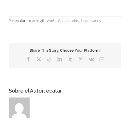
en
Por
ecatar
|
marzo 4th, 2016
|
Comentarios desactivados
10713
Share This Story, Choose Your Platform!
Facebook
X
Reddit
LinkedIn
Tumblr
Pinterest
Vk
Correo
electrónico
Sobre el Autor:
ecatar