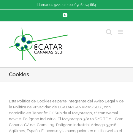
Saltar
Llámanos 922 202 100 / 928 074 664
al
contenido
YouTube
Cookies
Esta Política de Cookies es parte integrante del Aviso Legal y de
la Política de Privacidad de ECATAR CANARIAS SLU , con
domicilio en Tenerife: C/ Subida al Mayorazgo, 1ª transversal
nave A. Polígono Industrial El Mayorazgo. 38110 S/C TF Y – Gran
Canaria: C/ del Gramil, 19. Polígono Industrial Arinaga. 35118
Agüimes, España. El acceso y la navegación en el sitio web o el