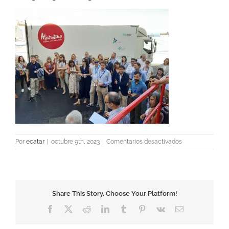
en
Por
ecatar
|
octubre 9th, 2023
|
Comentarios desactivados
20231005_16260
Share This Story, Choose Your Platform!
Facebook
X
Reddit
LinkedIn
Tumblr
Pinterest
Vk
Correo
electrónico