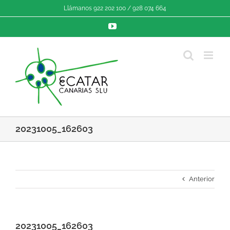
Saltar
Llámanos 922 202 100 / 928 074 664
al
contenido
YouTube
20231005_162603
Anterior
20231005_162603