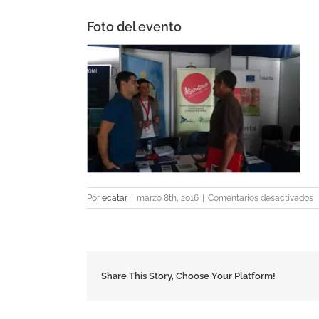
Foto del evento
e
Por
ecatar
|
marzo 8th, 2016
|
Comentarios desactivados
F
d
e
Share This Story, Choose Your Platform!