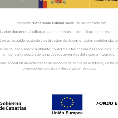
El proyecto “
Generando Calidad Social
” se ha centrado en:
ización documental (albaranes-documentos de identificación de residuos )pa
ad en la recogida, custodia y destrucción de documentación confidencial, c
o de calidad y medio ambiente, conforme a las normas ISO 9001:2015, 1400
simplificar la gestión de los procesos generales del sistema integrado.
d laboral en las actividades de recogida selectiva de residuos y destrucci
operaciones de carga y descarga de residuos.