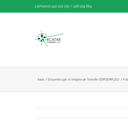
Saltar
Llámanos 922 202 100 / 928 074 664
al
contenido
Inicio
Encuentro por el empleo de Tenerife (EXPOEMPLEO)
Fot