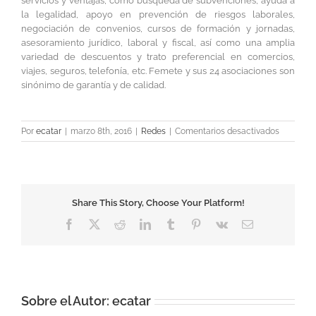
servicios y ventajas, como búsqueda de subvenciones, ayuda a
la legalidad, apoyo en prevención de riesgos laborales,
negociación de convenios, cursos de formación y jornadas,
asesoramiento jurídico, laboral y fiscal, así como una amplia
variedad de descuentos y trato preferencial en comercios,
viajes, seguros, telefonía, etc. Femete y sus 24 asociaciones son
sinónimo de garantía y de calidad.
en
Por
ecatar
|
marzo 8th, 2016
|
Redes
|
Comentarios desactivados
Redes
Share This Story, Choose Your Platform!
Facebook
X
Reddit
LinkedIn
Tumblr
Pinterest
Vk
Correo
electrónico
Sobre el Autor:
ecatar