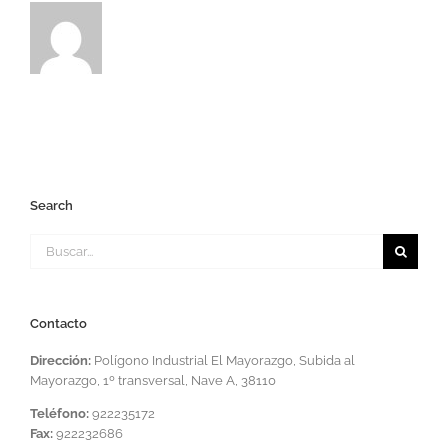
Search
Buscar:
Contacto
Dirección:
Polígono Industrial El Mayorazgo, Subida al
Mayorazgo, 1º transversal, Nave A, 38110
Teléfono:
922235172
Fax:
922232686