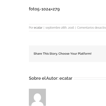
foto5-1024×279
Por
ecatar
|
septiembre 28th, 2016
|
Comentarios desacti
Share This Story, Choose Your Platform!
Sobre el Autor:
ecatar