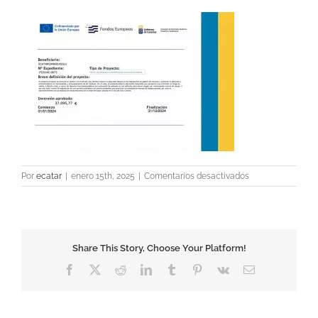
en
Por
ecatar
|
enero 15th, 2025
|
Comentarios desactivados
Screenshot
Share This Story, Choose Your Platform!
Facebook
X
Reddit
LinkedIn
Tumblr
Pinterest
Vk
Correo
electrónico