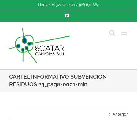
Saltar
Llámanos 922 202 100 / 928 074 664
al
contenido
YouTube
CARTEL INFORMATIVO SUBVENCION
RESIDUOS 23_page-0001-min
Anterior