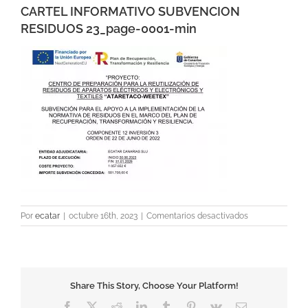
CARTEL INFORMATIVO SUBVENCION
RESIDUOS 23_page-0001-min
en
Por
ecatar
|
octubre 16th, 2023
|
Comentarios desactivados
CARTEL
INFORMATIVO
SUBVENCION
RESIDUOS
23_page-
Share This Story, Choose Your Platform!
0001-
min
Facebook
X
Reddit
LinkedIn
Tumblr
Pinterest
Vk
Correo