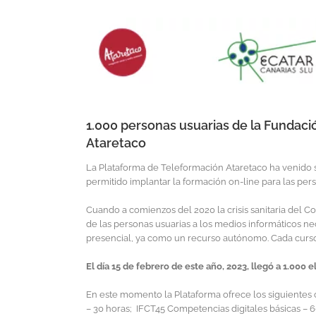
Ver
imagen
más
grande
1.000 personas usuarias de la Fundaci
Ataretaco
La Plataforma de Teleformación Ataretaco ha venido s
permitido implantar la formación on-line para las per
Cuando a comienzos del 2020 la crisis sanitaria del Cov
de las personas usuarias a los medios informáticos 
presencial, ya como un recurso autónomo. Cada curso 
El día 15 de febrero de este año, 2023, llegó a 1.00
En este momento la Plataforma ofrece los siguientes c
– 30 horas; IFCT45 Competencias digitales básicas – 6