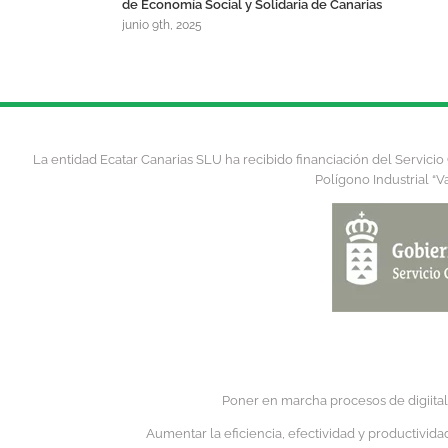
n destinada a la
de Economía Social y Solidaria de Canarias
ones en
junio 9th, 2025
mpresas de
d Autónoma de
La entidad Ecatar Canarias SLU ha recibido financiación del Servic
Polígono Industrial “V
Poner en marcha procesos de digiital
Aumentar la eficiencia, efectividad y productivid