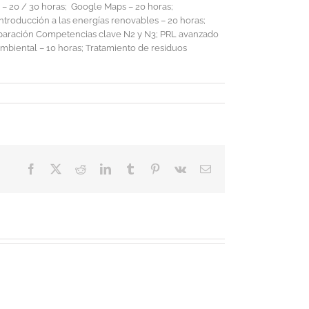
s – 20 / 30 horas; Google Maps – 20 horas;
Introducción a las energías renovables – 20 horas;
Preparación Competencias clave N2 y N3; PRL avanzado
ambiental – 10 horas; Tratamiento de residuos
Facebook
X
Reddit
LinkedIn
Tumblr
Pinterest
Vk
Correo
electrónico