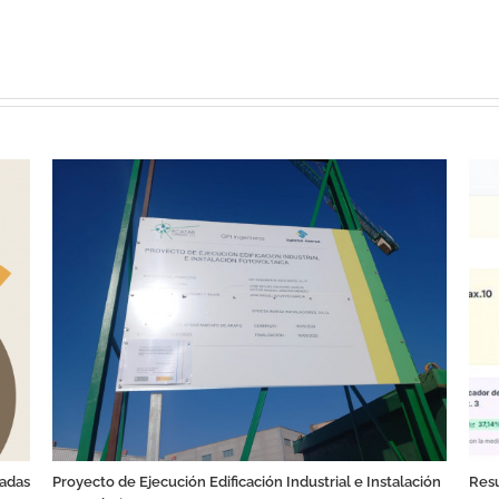
de
Teleformación
Ataretaco
nadas
Proyecto de Ejecución Edificación Industrial e Instalación
Resu