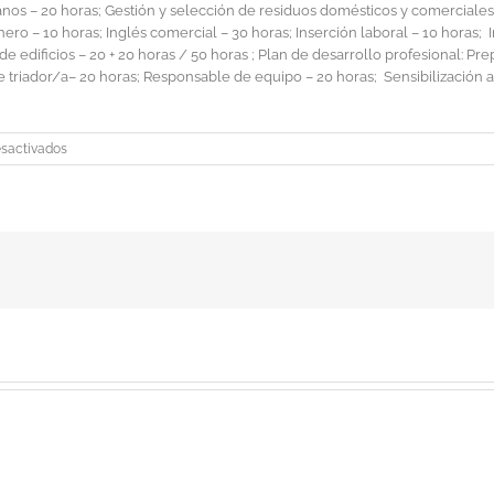
banos – 20 horas; Gestión y selección de residuos domésticos y comerciale
ro – 10 horas; Inglés comercial – 30 horas; Inserción laboral – 10 horas; 
e edificios – 20 + 20 horas / 50 horas ; Plan de desarrollo profesional: 
de triador/a– 20 horas; Responsable de equipo – 20 horas; Sensibilización 
en
sactivados
1.000
personas
usuarias
de
la
Fundación
Ataretaco
y
sus
Empresas
de
Inserción
han
accedido
a
la
Plataforma